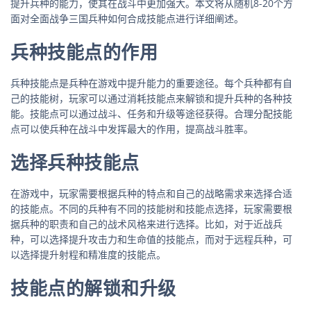
提升兵种的能力，使其在战斗中更加强大。本文将从随机8-20个方
面对全面战争三国兵种如何合成技能点进行详细阐述。
兵种技能点的作用
兵种技能点是兵种在游戏中提升能力的重要途径。每个兵种都有自
己的技能树，玩家可以通过消耗技能点来解锁和提升兵种的各种技
能。技能点可以通过战斗、任务和升级等途径获得。合理分配技能
点可以使兵种在战斗中发挥最大的作用，提高战斗胜率。
选择兵种技能点
在游戏中，玩家需要根据兵种的特点和自己的战略需求来选择合适
的技能点。不同的兵种有不同的技能树和技能点选择，玩家需要根
据兵种的职责和自己的战术风格来进行选择。比如，对于近战兵
种，可以选择提升攻击力和生命值的技能点，而对于远程兵种，可
以选择提升射程和精准度的技能点。
技能点的解锁和升级