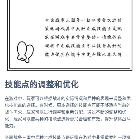
技能点的调整和优化
在游戏中，玩家可以根据战斗的实际情况和兵种的表现来调整和优
化技能点的选择。有时候，原本选择的技能点可能不够适应当前的
战斗需求，玩家可以进行调整和重新分配。通过不断的调整和优
化，玩家可以使兵种的技能点选择更加合理和有效，提升整体战斗
能力。
全面战争三国中兵种合成技能点是玩家在游戏中非常重要的一项操