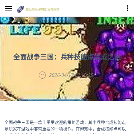
全面战争三国：兵种技能点合成之谜
2026-04-17 02:19:29
全面战争三国是一款非常受欢迎的策略游戏，其中兵种合成技能点
是玩家在游戏中非常重要的一项操作。在游戏中，合成技能点可以